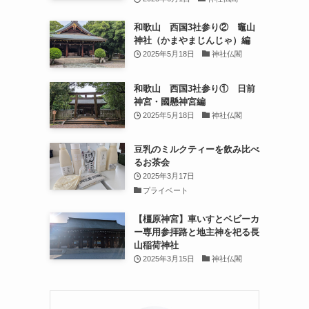
和歌山 西国3社参り② 竈山
神社（かまやまじんじゃ）編
2025年5月18日
神社仏閣
和歌山 西国3社参り① 日前
神宮・國懸神宮編
2025年5月18日
神社仏閣
豆乳のミルクティーを飲み比べ
るお茶会
2025年3月17日
プライベート
【橿原神宮】車いすとベビーカ
ー専用参拝路と地主神を祀る長
山稲荷神社
2025年3月15日
神社仏閣