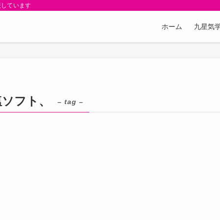
援しています
ホーム
九星気学
塩ソフト、
– tag –