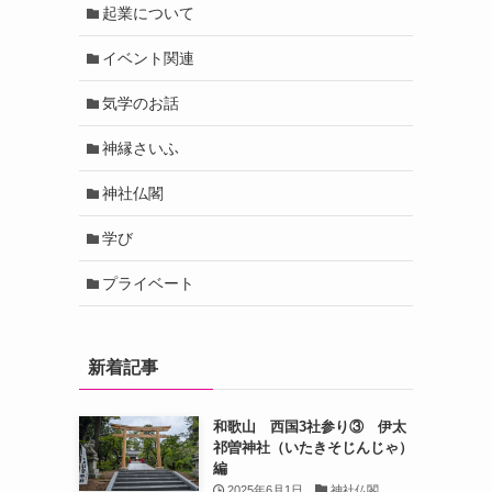
起業について
イベント関連
気学のお話
神縁さいふ
神社仏閣
学び
プライベート
新着記事
和歌山 西国3社参り③ 伊太
祁曽神社（いたきそじんじゃ）
編
2025年6月1日
神社仏閣