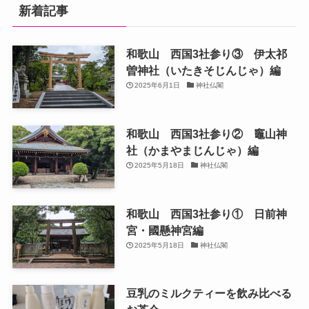
新着記事
和歌山 西国3社参り③ 伊太祁
曽神社（いたきそじんじゃ）編
2025年6月1日
神社仏閣
和歌山 西国3社参り② 竈山神
社（かまやまじんじゃ）編
2025年5月18日
神社仏閣
和歌山 西国3社参り① 日前神
宮・國懸神宮編
2025年5月18日
神社仏閣
豆乳のミルクティーを飲み比べる