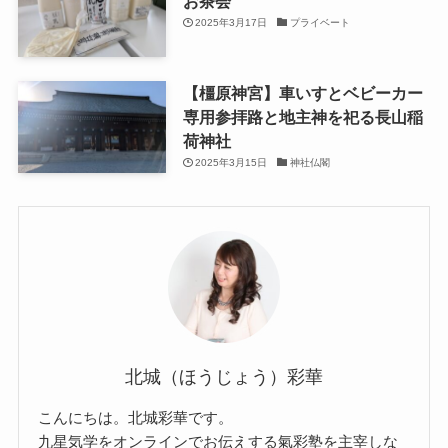
お茶会
2025年3月17日
プライベート
【橿原神宮】車いすとベビーカー
専用参拝路と地主神を祀る長山稲
荷神社
2025年3月15日
神社仏閣
北城（ほうじょう）彩華
こんにちは。北城彩華です。
九星気学をオンラインでお伝えする氣彩塾を主宰しな