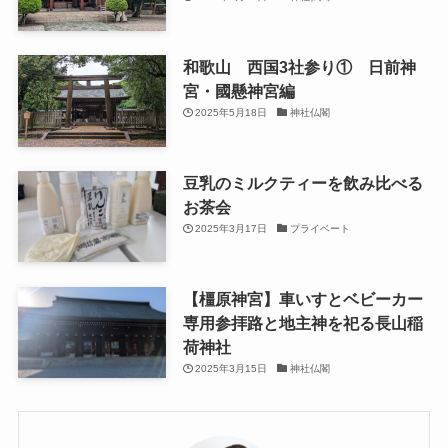
和歌山 西国3社参り① 日前神
宮・國懸神宮編
2025年5月18日
神社仏閣
豆乳のミルクティーを飲み比べる
お茶会
2025年3月17日
プライベート
【橿原神宮】車いすとベビーカー
専用参拝路と地主神を祀る長山稲
荷神社
2025年3月15日
神社仏閣