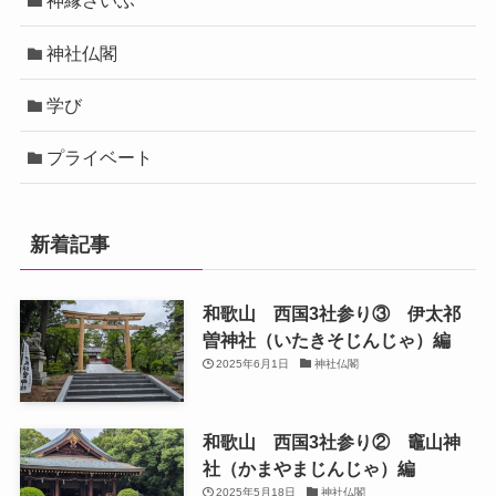
神縁さいふ
神社仏閣
学び
プライベート
新着記事
和歌山 西国3社参り③ 伊太祁
曽神社（いたきそじんじゃ）編
2025年6月1日
神社仏閣
和歌山 西国3社参り② 竈山神
社（かまやまじんじゃ）編
2025年5月18日
神社仏閣