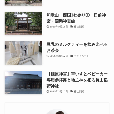
和歌山 西国3社参り① 日前神
宮・國懸神宮編
2025年5月18日
神社仏閣
豆乳のミルクティーを飲み比べる
お茶会
2025年3月17日
プライベート
【橿原神宮】車いすとベビーカー
専用参拝路と地主神を祀る長山稲
荷神社
2025年3月15日
神社仏閣