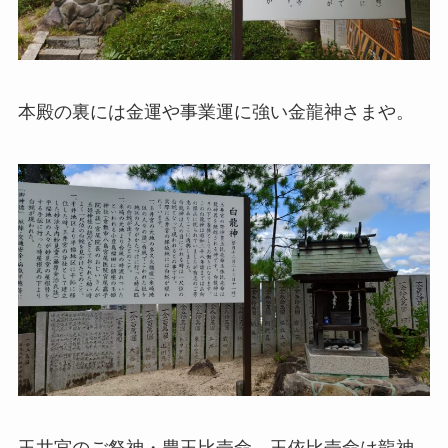
本殿の裏には金運や事業運に強い金龍神さまや。
玉井宮のご祭神・豊玉比売命、玉依比売命は龍神