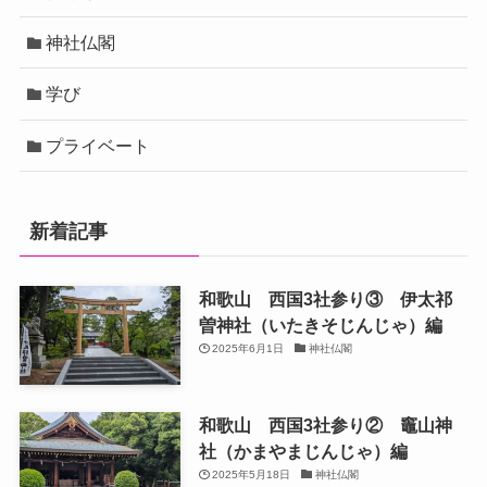
神社仏閣
学び
プライベート
新着記事
和歌山 西国3社参り③ 伊太祁
曽神社（いたきそじんじゃ）編
2025年6月1日
神社仏閣
和歌山 西国3社参り② 竈山神
社（かまやまじんじゃ）編
2025年5月18日
神社仏閣