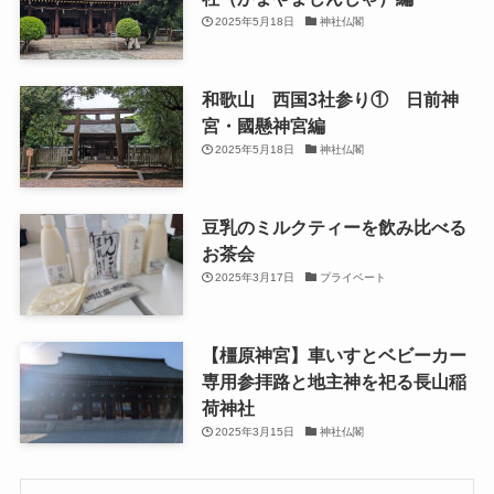
2025年5月18日
神社仏閣
和歌山 西国3社参り① 日前神
宮・國懸神宮編
2025年5月18日
神社仏閣
豆乳のミルクティーを飲み比べる
お茶会
2025年3月17日
プライベート
【橿原神宮】車いすとベビーカー
専用参拝路と地主神を祀る長山稲
荷神社
2025年3月15日
神社仏閣