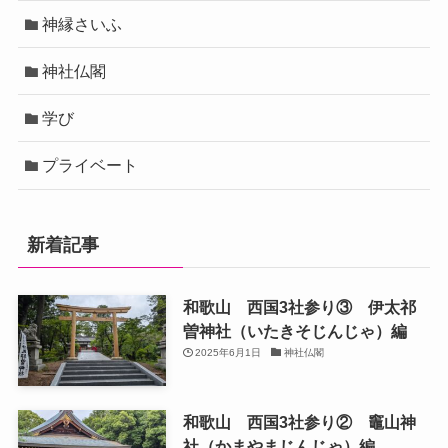
神縁さいふ
神社仏閣
学び
プライベート
新着記事
和歌山 西国3社参り③ 伊太祁
曽神社（いたきそじんじゃ）編
2025年6月1日
神社仏閣
和歌山 西国3社参り② 竈山神
社（かまやまじんじゃ）編