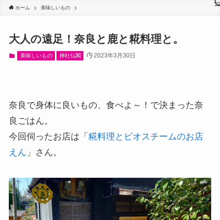
ホーム
美味しいもの
大人の遠足！奈良と鹿と糀料理と。
2023年3月30日
美味しいもの
神社仏閣
奈良で身体に良いもの、食べよ～！で決まった奈
良ごはん。
今回伺ったお店は「
糀料理とビオスチームのお店
えん
」さん。