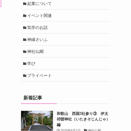
起業について
イベント関連
気学のお話
神縁さいふ
神社仏閣
学び
プライベート
新着記事
和歌山 西国3社参り③ 伊太
祁曽神社（いたきそじんじゃ）
編
2025年6月1日
神社仏閣