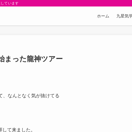
援しています
ホーム
九星気学
ら始まった龍神ツアー
て、なんとなく気が抜けてる
拝して来ました。