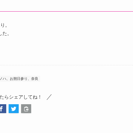
ぶり。
した。
ノハ、お朔日参り、奈良
たらシェアしてね！