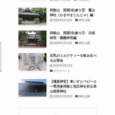
和歌山 西国3社参り② 竈山
神社（かまやまじんじゃ）編
2025年5月18日
神社仏閣
和歌山 西国3社参り① 日前
神宮・國懸神宮編
2025年5月18日
神社仏閣
豆乳のミルクティーを飲み比べ
るお茶会
2025年3月17日
プライベート
【橿原神宮】車いすとベビーカ
ー専用参拝路と地主神を祀る長
山稲荷神社
2025年3月15日
神社仏閣