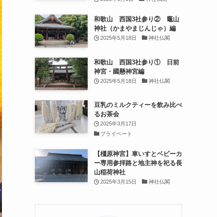
和歌山 西国3社参り② 竈山
神社（かまやまじんじゃ）編
2025年5月18日
神社仏閣
和歌山 西国3社参り① 日前
神宮・國懸神宮編
2025年5月18日
神社仏閣
豆乳のミルクティーを飲み比べ
るお茶会
2025年3月17日
プライベート
【橿原神宮】車いすとベビーカ
ー専用参拝路と地主神を祀る長
山稲荷神社
2025年3月15日
神社仏閣