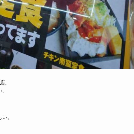
五店
。
い。
しい。