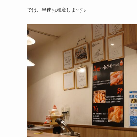
では、早速お邪魔しま~す♪