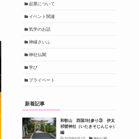
起業について
イベント関連
気学のお話
神縁さいふ
神社仏閣
学び
プライベート
新着記事
和歌山 西国3社参り③ 伊太
祁曽神社（いたきそじんじゃ）
編
2025年6月1日
神社仏閣