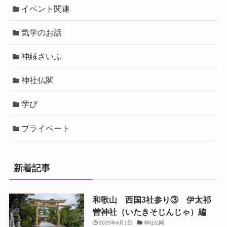
イベント関連
気学のお話
神縁さいふ
神社仏閣
学び
プライベート
新着記事
和歌山 西国3社参り③ 伊太祁
曽神社（いたきそじんじゃ）編
2025年6月1日
神社仏閣