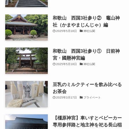
和歌山 西国3社参り② 竈山神
社（かまやまじんじゃ）編
2025年5月18日
神社仏閣
和歌山 西国3社参り① 日前神
宮・國懸神宮編
2025年5月18日
神社仏閣
豆乳のミルクティーを飲み比べる
お茶会
2025年3月17日
プライベート
【橿原神宮】車いすとベビーカー
専用参拝路と地主神を祀る長山稲