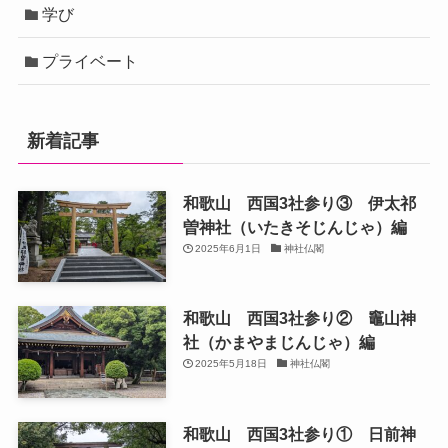
学び
プライベート
新着記事
和歌山 西国3社参り③ 伊太祁
曽神社（いたきそじんじゃ）編
2025年6月1日
神社仏閣
和歌山 西国3社参り② 竈山神
社（かまやまじんじゃ）編
2025年5月18日
神社仏閣
和歌山 西国3社参り① 日前神