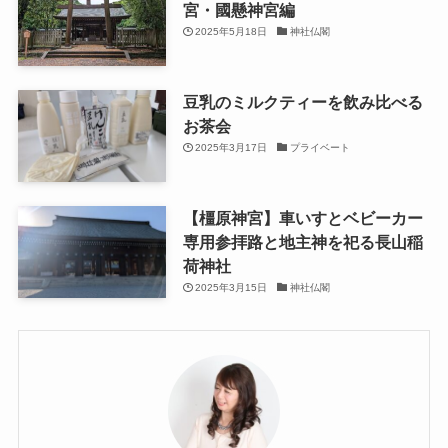
宮・國懸神宮編
2025年5月18日
神社仏閣
豆乳のミルクティーを飲み比べる
お茶会
2025年3月17日
プライベート
【橿原神宮】車いすとベビーカー
専用参拝路と地主神を祀る長山稲
荷神社
2025年3月15日
神社仏閣