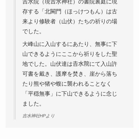
吉水院（現𠮷水神社）の書院裏庭に現
存する「北闕門（ほっけつもん）は古
来より修験者（山伏）たちの祈りの場
でした。
大峰山に入山するにあたり、無事に下
山できるようにここから祈りをした聖
地でした。山伏達は𠮷水院にて入山許
可書を戴き、護摩を焚き、崖から落ち
たり熊や猪や蝮に襲われることなく
「平穏無事」に下山できるように念じ
ました。
吉水神社HPより