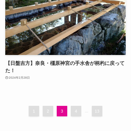
【日盤吉方】奈良・橿原神宮の手水舎が柄杓に戻って
た！
2024年2月28日
1
2
3
4
...
13