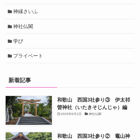
神縁さいふ
神社仏閣
学び
プライベート
新着記事
和歌山 西国3社参り③ 伊太祁
曽神社（いたきそじんじゃ）編
2025年6月1日
神社仏閣
和歌山 西国3社参り② 竈山神