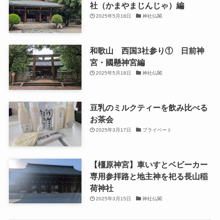
社（かまやまじんじゃ）編
2025年5月18日
神社仏閣
和歌山 西国3社参り① 日前神
宮・國懸神宮編
2025年5月18日
神社仏閣
豆乳のミルクティーを飲み比べる
お茶会
2025年3月17日
プライベート
【橿原神宮】車いすとベビーカー
専用参拝路と地主神を祀る長山稲
荷神社
2025年3月15日
神社仏閣